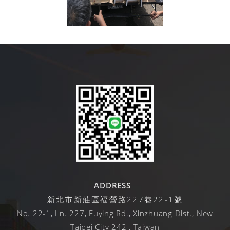
ADDRESS
新北市新莊區福營路227巷22-1號
No. 22-1, Ln. 227, Fuying Rd., Xinzhuang Dist., New
Taipei City 242 , Taiwan