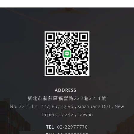
ADDRESS
新北市新莊區福營路227巷22-1號
No. 22-1, Ln. 227, Fuying Rd., Xinzhuang Dist., New
Taipei City 242 , Taiwan
TEL
02-22977770