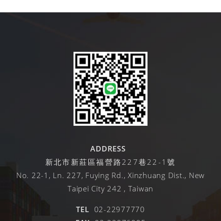
ADDRESS
新北市新莊區福營路227巷22-1號
No. 22-1, Ln. 227, Fuying Rd., Xinzhuang Dist., New
Taipei City 242 , Taiwan
TEL
02-22977770