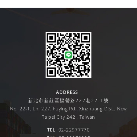
ADDRESS
新北市新莊區福營路227巷22-1號
No. 22-1, Ln. 227, Fuying Rd., Xinzhuang Dist., New
Taipei City 242 , Taiwan
TEL
02-22977770